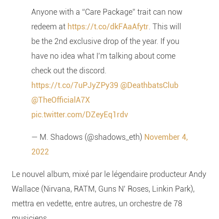
Anyone with a “Care Package” trait can now
redeem at
https://t.co/dkFAaAfytr
. This will
be the 2nd exclusive drop of the year. If you
have no idea what I’m talking about come
check out the discord.
https://t.co/7uPJyZPy39
@DeathbatsClub
@TheOfficialA7X
pic.twitter.com/DZeyEq1rdv
— M. Shadows (@shadows_eth)
November 4,
2022
Le nouvel album, mixé par le légendaire producteur Andy
Wallace (Nirvana, RATM, Guns N’ Roses, Linkin Park),
mettra en vedette, entre autres, un orchestre de 78
musiciens.