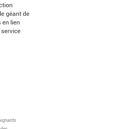
ction
 le géant de
s en lien
 service
laignants
 des