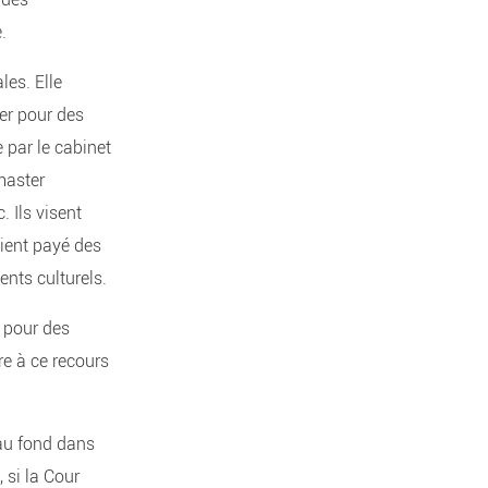
e.
les. Elle
er pour des
 par le cabinet
master
 Ils visent
ient payé des
ents culturels.
 pour des
e à ce recours
 au fond dans
 si la Cour