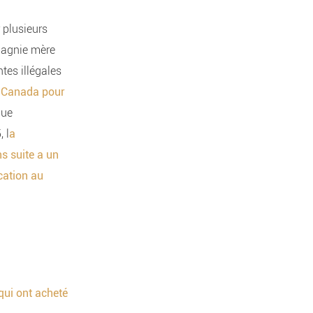
 plusieurs
pagnie mère
tes illégales
au Canada pour
que
 l
a
s suite a un
ication au
qui ont acheté