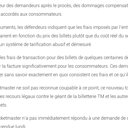
veur des demandeurs après le procès, des dommages compensat
re accordés aux consommateurs.
uments, les défendeurs indiquent que les frais imposés par l’ent
rient en fonction du prix des billets plutôt que du coût réel du se
t un système de tarification abusif et démesuré.
les frais de transaction pour des billets de quelques centaines de
r la facture significativement pour les consommateurs. Ces dern
er sans savoir exactement en quoi consistent ces frais et ce qu’i
tmaster ne soit pas reconnue coupable à ce point, ce nouveau t
res recours légaux contre le géant de la billetterie TM et les autr
lets.
Ticketmaster n’a pas immédiatement répondu à une demande de
 rendue lundi.