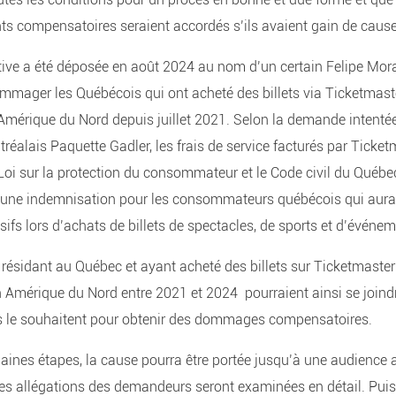
 compensatoires seraient accordés s’ils avaient gain de caus
ctive a été déposée en août 2024 au nom d’un certain Felipe Mora
ommager les Québécois qui ont acheté des billets via Ticketmast
Amérique du Nord depuis juillet 2021. Selon la demande intentée
réalais Paquette Gadler, les frais de service facturés par Ticket
Loi sur la protection du consommateur et le Code civil du Québec.
r une indemnisation pour les consommateurs québécois qui aura
sifs lors d’achats de billets de spectacles, de sports et d’événem
résidant au Québec et ayant acheté des billets sur Ticketmaster
Amérique du Nord entre 2021 et 2024 pourraient ainsi se joindr
lles le souhaitent pour obtenir des dommages compensatoires.
aines étapes, la cause pourra être portée jusqu’à une audience
les allégations des demandeurs seront examinées en détail. Puis,