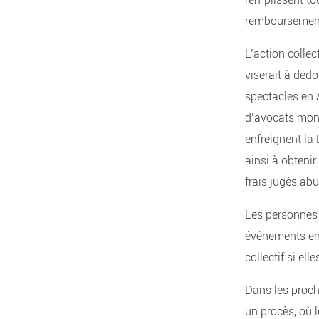
remboursements
L’action colle
viserait à déd
spectacles en 
d’avocats mont
enfreignent la 
ainsi à obteni
frais jugés abu
Les personnes 
événements en 
collectif si e
Dans les proch
un procès, où 