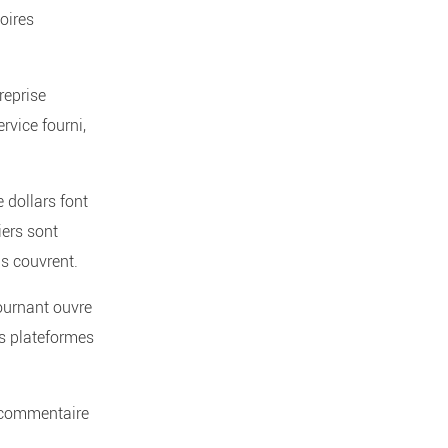
oires
reprise
rvice fourni,
 dollars font
iers sont
ls couvrent.
ournant ouvre
es plateformes
 commentaire