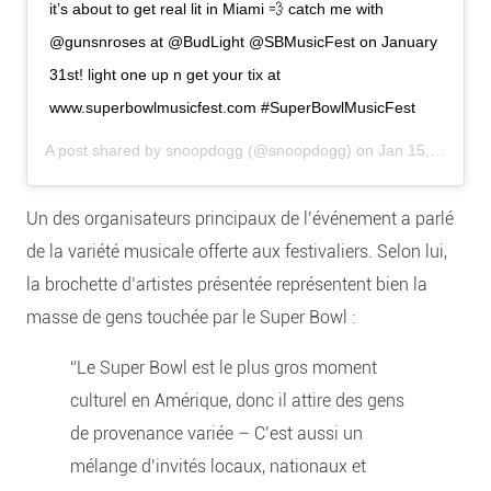
it’s about to get real lit in Miami 💨 catch me with
@gunsnroses at @BudLight @SBMusicFest on January
31st! light one up n get your tix at
www.superbowlmusicfest.com #SuperBowlMusicFest
A post shared by
snoopdogg
(@snoopdogg) on
Jan 15, 2020 at 6:42pm PST
Un des organisateurs principaux de l’événement a parlé
de la variété musicale offerte aux festivaliers. Selon lui,
la brochette d’artistes présentée représentent bien la
masse de gens touchée par le Super Bowl :
“Le Super Bowl est le plus gros moment
culturel en Amérique, donc il attire des gens
de provenance variée – C’est aussi un
mélange d’invités locaux, nationaux et