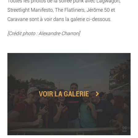
Toutes les photos de la soirée punk avec Lagwagon,
Streetlight Manifesto, The Flatliners, Jérôme 50 et
Caravane sont à voir dans la galerie ci-dessous.
[Crédit photo : Alexandre Charron]
VOIR LA GALERIE