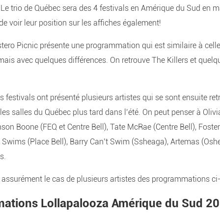
. Le trio de Québec sera des 4 festivals en Amérique du Sud en 
e voir leur position sur les affiches également!
stero Picnic présente une programmation qui est similaire à cell
mais avec quelques différences. On retrouve The Killers et quelq
es festivals ont présenté plusieurs artistes qui se sont ensuite r
t les salles du Québec plus tard dans l’été. On peut penser à Oliv
son Boone (FEQ et Centre Bell), Tate McRae (Centre Bell), Foste
y Swims (Place Bell), Barry Can’t Swim (Ssheaga), Artemas (Osh
s.
 assurément le cas de plusieurs artistes des programmations ci
ations Lollapalooza Amérique du Sud 2