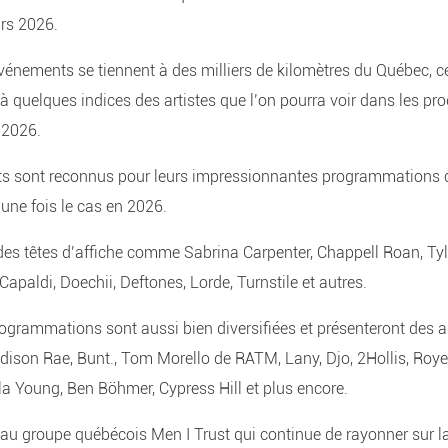
rs 2026.
vénements se tiennent à des milliers de kilomètres du Québec, ce
 à quelques indices des artistes que l’on pourra voir dans les 
 2026.
s sont reconnus pour leurs impressionnantes programmations
 une fois le cas en 2026.
des têtes d’affiche comme Sabrina Carpenter, Chappell Roan, Tyle
 Capaldi, Doechii, Deftones, Lorde, Turnstile et autres.
rogrammations sont aussi bien diversifiées et présenteront des 
ison Rae, Bunt., Tom Morello de RATM, Lany, Djo, 2Hollis, Royel 
a Young, Ben Böhmer, Cypress Hill et plus encore.
au groupe québécois Men I Trust qui continue de rayonner sur l