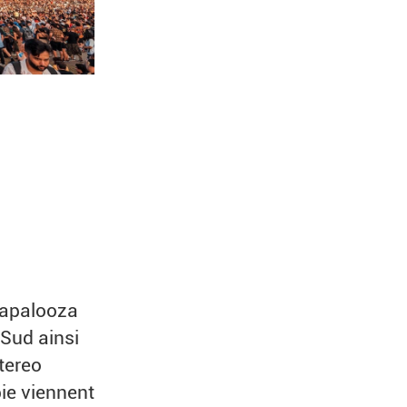
llapalooza
 Sud ainsi
stereo
ie viennent