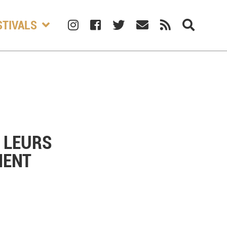
STIVALS
 LEURS
NENT