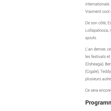
internationale
Vraiment cool d
De son côté, E
Lollapalooza, 
ajouts.
L’an dernier, c
les festivals e
(Osheaga), Ben
(Cigale), Tedd
plusieurs autre
Ce sera encore
Programm