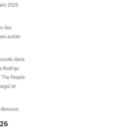
mars 2026.
es des
ues autres
etrouvés dans
ia Rodrigo
r The People
eaga) et
-dessous.
026