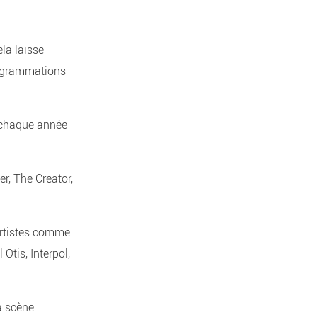
la laisse
programmations
 chaque année
r, The Creator,
artistes comme
Otis, Interpol,
a scène